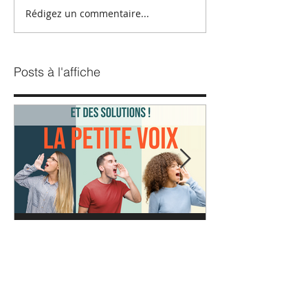
Rédigez un commentaire...
Posts à l'affiche
Once Upon a Time... Une
Atelier collab
réflexion de gestion
MobiliseToi
humaine…et des
solutions !