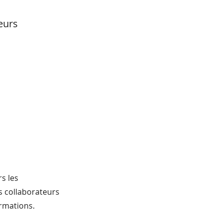
eurs
s les
es collaborateurs
ormations.