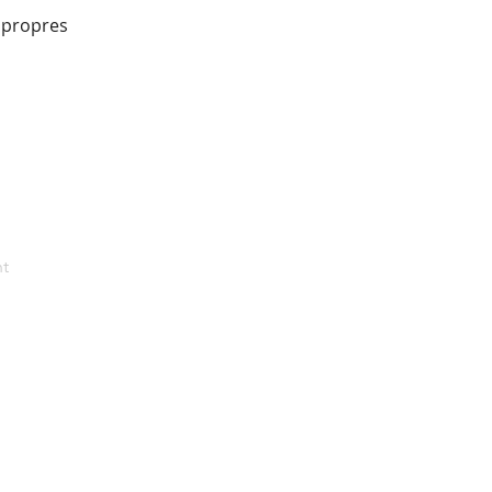
s propres
nt