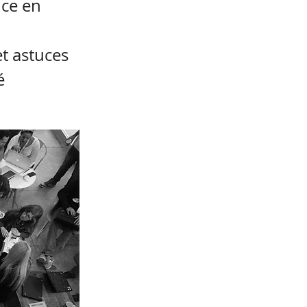
ce en
et astuces
é