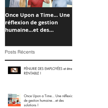
Once Upon a Time... Une
Atelier collab
réflexion de gestion
MobiliseToi
humaine…et des
solutions !
Posts Récents
PÉNURIE DES EMPLOYÉES et être
RENTABLE !
Once Upon a Time... Une réflexion
de gestion humaine…et des
solutions !